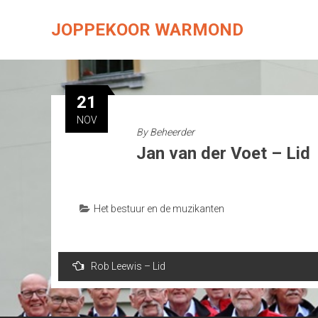
Skip
to
JOPPEKOOR WARMOND
content
21
NOV
By
Beheerder
Jan van der Voet – Lid
Het bestuur en de muzikanten
Bericht
Rob Leewis – Lid
navigatie