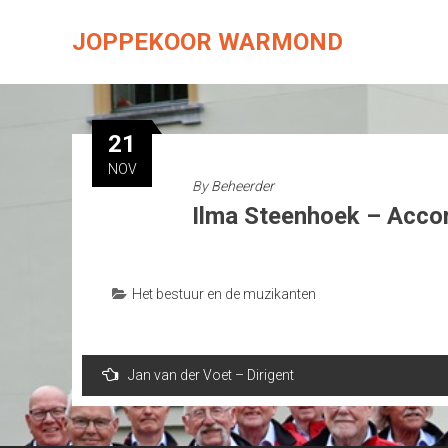
Skip
to
JOPPEKOOR WARMOND
content
21
NOV
By
Beheerder
Ilma Steenhoek – Acco
Het bestuur en de muzikanten
Bericht
Jan van der Voet – Dirigent
navigatie